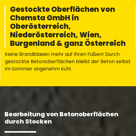
Gestockte Oberflächen von
Chemsta GmbH in
Oberösterreich,
Niederösterreich, Wien,
Burgenland & ganz Österreich
Keine Brandblasen mehr auf Ihren Füßen! Durch
gestockte Betonoberflächen bleibt der Beton selbst
im Sommer angenehm kühl.
Bearbeitung von Betonoberflächen
durch Stocken