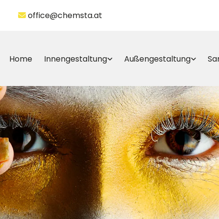
office@chemsta.at

Home
Innengestaltung
Außengestaltung
Sa