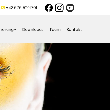
+43 676 5201701

nierung
Downloads
Team
Kontakt